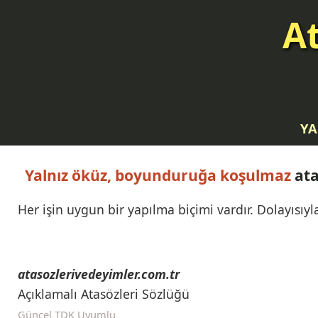
At
YA
Yalnız öküz, boyunduruğa koşulmaz
ata
Her işin uygun bir yapılma biçimi vardır. Dolayısıyla
atasozlerivedeyimler.com.tr
Açıklamalı Atasözleri Sözlüğü
Güncel TDK Uyumlu