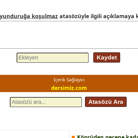
boyunduruğa koşulmaz
atasözüyle ilgili açıklamaya k
Kaydet
İçerik Sağlayıcı
dersimiz.com
Atasözü Ara
Köprüden geçene kadar