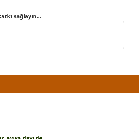
atkı sağlayın...
, ayıya dayı de.