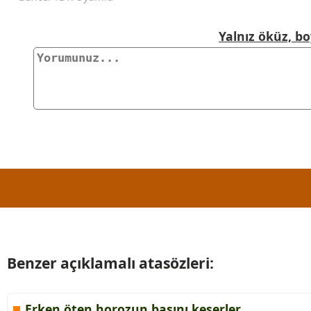
Yalnız öküz, 
Benzer açıklamalı atasözleri:
Erken öten horozun başını keserler.